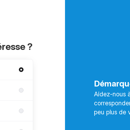
éresse ?
Démarqu
Aidez-nous à 
corresponden
peu plus de 